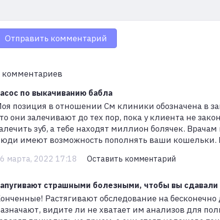
Отправить комментарий
 комментариев
асос по выкачиванию бабла
оя позиция в отношении См клиники обозначена в за
то они залечивают до тех пор, пока у клиента не зако
алечить зуб, а тебе находят миллион болячек. Врачам 
юди имеют возможность пополнять ваши кошельки. Н
6 марта, 2022 17:18
Оставить комментарий
апугивают страшными болезными, чтобы вы сдавали
онченные! Растягивают обследование на бесконечно д
азначают, видите ли не хватает им анализов для по