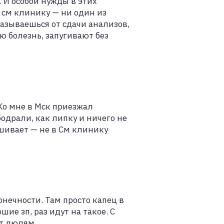
. И особой нужды в этих
 см клинику — ни один из
казываешься от сдачи анализов,
ю болезнь, запугивают без
Ко мне в Мск приезжал
одрали, как липку и ничего не
шивает — не в См клинику
нечности. Там просто капец в
ие зп, раз идут на такое. С
т людям.