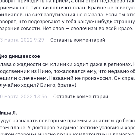
оворят приходить на прием, а они стоят недешево так
риемах нет, тупо выполняют план. Крайне не советую
илиалов. на счет запугивания не сказала. Если ты от
оворят, что подозревают у тебя какую-нибудь страшну
азрения совести. Нет слов — сволочизм во всей красе.
3 марта, 2022 9:29
Оставить комментарий
Дно днищенское
лава о жадности см клиники ходит даже в регионах. 
одственник из Нино, пожаловался ему, что недавно об
ешили с лечением. Названий не произносил. Он спра
лучайно ходил? Бинго, братан)
0 марта, 2022 13:56
Оставить комментарий
иша Л.
удут назначать повторные приемы и анализы до беско
том плане. У докторов видимо жесткие условия и хорош
ругой стороны многие врачи компетентны и помогаю