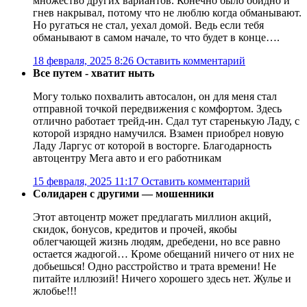
множество других вариантов. Конечно было обидно и
гнев накрывал, потому что не люблю когда обманывают.
Но ругаться не стал, уехал домой. Ведь если тебя
обманывают в самом начале, то что будет в конце….
18 февраля, 2025 8:26
Оставить комментарий
Все путем - хватит ныть
Могу только похвалить автосалон, он для меня стал
отправной точкой передвижения с комфортом. Здесь
отлично работает трейд-ин. Сдал тут старенькую Ладу, с
которой изрядно намучился. Взамен приобрел новую
Ладу Ларгус от которой в восторге. Благодарность
автоцентру Мега авто и его работникам
15 февраля, 2025 11:17
Оставить комментарий
Солидарен с другими — мошенники
Этот автоцентр может предлагать миллион акций,
скидок, бонусов, кредитов и прочей, якобы
облегчающей жизнь людям, дребедени, но все равно
остается жадюгой… Кроме обещаний ничего от них не
добьешься! Одно расстройство и трата времени! Не
питайте иллюзий! Ничего хорошего здесь нет. Жулье и
жлобье!!!