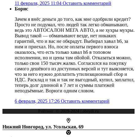
11 февраля, 2025 11:04
Оставить комментарий
Борис
Зачем я внёс деньги до того, как мне одобрили кредит?
Просто не подумал, что людей так легко обманывают,
ведь это АВТОСАЛОН МЕГА АВТО, а не хухры мухры.
Вывод такой — обманывают везде, нет никаких
гарантий, что и вас не обкрадут. Выбирал хавал h6, за
ним и приехал. Но, после оплаты первого взноса
оказалось, что есть только хавал h6 в топовом
исполнении, но и цены там ойойой. Отказаться можно,
только свои 150 тысяч жалко. Согласился на покупку
самого дешёвого из доступных версий и тут выясняется,
что за него нужно доплатить утилизационный сбор и
НДС. Расклад и так и так не выгодный, купил, заплатил,
теперь долг длинной в 7 лет и суммы платежей
неподъёмные. Ворюги одним словом.
6 февраля, 2025 17:26
Оставить комментарий
Рейтинг © 2019-2024 | obsydi.ru
Нижний Новгород, ул. Усольская, 69