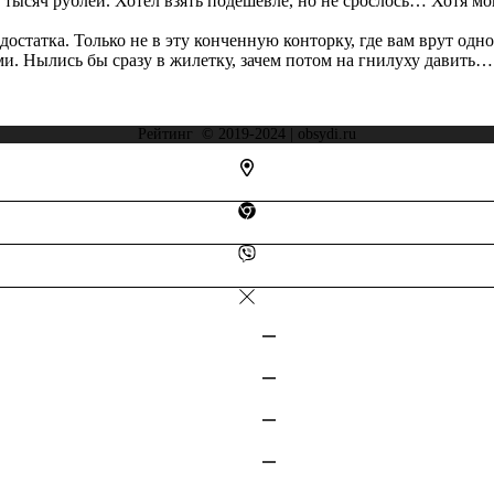
 тысяч рублей. Хотел взять подешевле, но не срослось… Хотя мо
достатка. Только не в эту конченную конторку, где вам врут од
и. Нылись бы сразу в жилетку, зачем потом на гнилуху давить…
Рейтинг © 2019-2024 | obsydi.ru