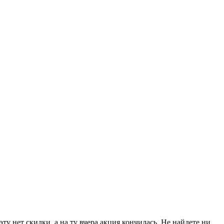
ту нет скидки, а на ту вчера акция кончилась. Не найдете ни