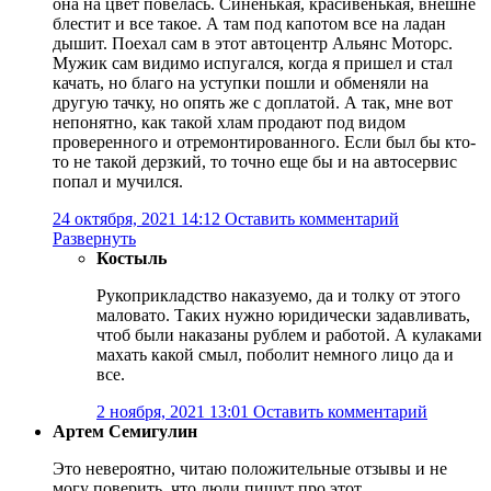
она на цвет повелась. Синенькая, красивенькая, внешне
блестит и все такое. А там под капотом все на ладан
дышит. Поехал сам в этот автоцентр Альянс Моторс.
Мужик сам видимо испугался, когда я пришел и стал
качать, но благо на уступки пошли и обменяли на
другую тачку, но опять же с доплатой. А так, мне вот
непонятно, как такой хлам продают под видом
проверенного и отремонтированного. Если был бы кто-
то не такой дерзкий, то точно еще бы и на автосервис
попал и мучился.
24 октября, 2021 14:12
Оставить комментарий
Развернуть
Костыль
Рукоприкладство наказуемо, да и толку от этого
маловато. Таких нужно юридически задавливать,
чтоб были наказаны рублем и работой. А кулаками
махать какой смыл, поболит немного лицо да и
все.
2 ноября, 2021 13:01
Оставить комментарий
Артем Семигулин
Это невероятно, читаю положительные отзывы и не
могу поверить, что люди пишут про этот