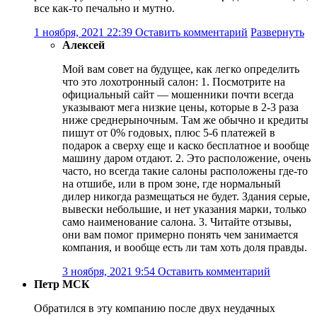
все как-то печально и мутно.
1 ноября, 2021 22:39
Оставить комментарий
Развернуть
Алексей
Мой вам совет на будущее, как легко определить
что это лохотронный салон: 1. Посмотрите на
официальный сайт — мошенники почти всегда
указывают мега низкие цены, которые в 2-3 раза
ниже среднерыночным. Там же обычно и кредиты
пишут от 0% годовых, плюс 5-6 платежей в
подарок а сверху еще и каско бесплатное и вообще
машину даром отдают. 2. Это расположение, очень
часто, но всегда такие салоны расположены где-то
на отшибе, или в пром зоне, где нормальный
дилер никогда размещаться не будет. Здания серые,
вывески небольшие, и нет указания марки, только
само наименование салона. 3. Читайте отзывы,
они вам помог примерно понять чем занимается
компания, и вообще есть ли там хоть доля правды.
3 ноября, 2021 9:54
Оставить комментарий
Петр МСК
Обратился в эту компанию после двух неудачных