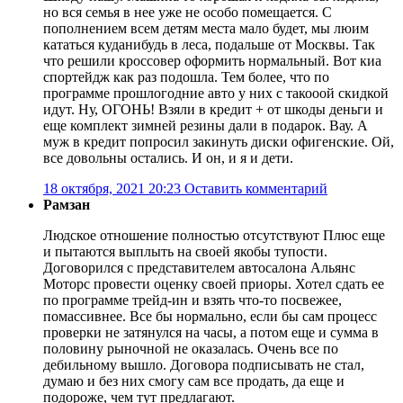
но вся семья в нее уже не особо помещается. С
пополнением всем детям места мало будет, мы люим
кататься куданибудь в леса, подальше от Москвы. Так
что решили кроссовер оформить нормальный. Вот киа
спортейдж как раз подошла. Тем более, что по
программе прошлогодние авто у них с такооой скидкой
идут. Ну, ОГОНЬ! Взяли в кредит + от шкоды деньги и
еще комплект зимней резины дали в подарок. Вау. А
муж в кредит попросил закинуть диски офигенские. Ой,
все довольны остались. И он, и я и дети.
18 октября, 2021 20:23
Оставить комментарий
Рамзан
Людское отношение полностью отсутствуют Плюс еще
и пытаются выплыть на своей якобы тупости.
Договорился с представителем автосалона Альянс
Моторс провести оценку своей приоры. Хотел сдать ее
по программе трейд-ин и взять что-то посвежее,
помассивнее. Все бы нормально, если бы сам процесс
проверки не затянулся на часы, а потом еще и сумма в
половину рыночной не оказалась. Очень все по
дебильному вышло. Договора подписывать не стал,
думаю и без них смогу сам все продать, да еще и
подороже, чем тут предлагают.