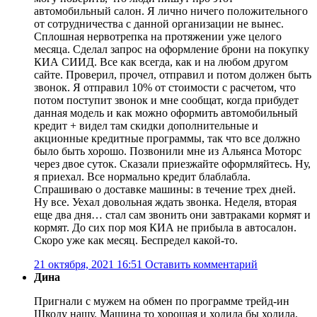
автомобильный салон. Я лично ничего положительного
от сотрудничества с данной организации не вынес.
Сплошная нервотрепка на протяжении уже целого
месяца. Сделал запрос на оформление брони на покупку
КИА СИИД. Все как всегда, как и на любом другом
сайте. Проверил, прочел, отправил и потом должен быть
звонок. Я отправил 10% от стоимости с расчетом, что
потом поступит звонок и мне сообщат, когда прибудет
данная модель и как можно оформить автомобильный
кредит + видел там скидки дополнительные и
акционные кредитные программы, так что все должно
было быть хорошо. Позвонили мне из Альянса Моторс
через двое суток. Сказали приезжайте оформляйтесь. Ну,
я приехал. Все нормально кредит блаблабла.
Спрашиваю о доставке машины: в течение трех дней.
Ну все. Уехал довольная ждать звонка. Неделя, вторая
еще два дня… стал сам звонить они завтраками кормят и
кормят. До сих пор моя КИА не прибыла в автосалон.
Скоро уже как месяц. Беспредел какой-то.
21 октября, 2021 16:51
Оставить комментарий
Дина
Пригнали с мужем на обмен по программе трейд-ин
Шкоду нашу. Машина то хорошая и ходила бы ходила,