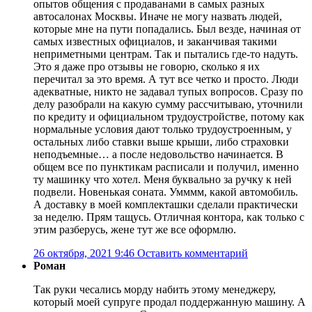
опытов общения с продаванами в самых разных
автосалонах Москвы. Иначе не могу назвать людей,
которые мне на пути попадались. Был везде, начиная от
самых известных официалов, и заканчивая такими
неприметными центрам. Так и пытались где-то надуть.
Это я даже про отзывы не говорю, сколько я их
перечитал за это время. А тут все четко и просто. Люди
адекватные, никто не задавал тупых вопросов. Сразу по
делу разобрали на какую сумму рассчитываю, уточнили
по кредиту и официальном трудоустройстве, потому как
нормальные условия дают только трудоустроенным, у
остальных либо ставки выше крыши, либо страховки
неподъемные… а после недовольство начинается. В
общем все по пунктикам расписали и получил, именно
ту машинку что хотел. Меня буквально за ручку к ней
подвели. Новенькая соната. Умммм, какой автомобиль.
А доставку в моей комплекташки сделали практически
за неделю. Прям тащусь. Отличная контора, как только с
этим разберусь, жене тут же все оформлю.
26 октября, 2021 9:46
Оставить комментарий
Роман
Так руки чесались морду набить этому менеджеру,
который моей супруге продал поддержанную машину. А