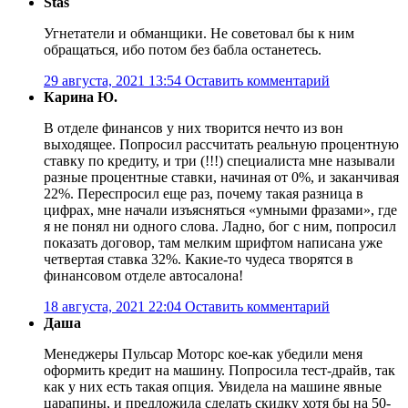
Stas
Угнетатели и обманщики. Не советовал бы к ним
обращаться, ибо потом без бабла останетесь.
29 августа, 2021 13:54
Оставить комментарий
Карина Ю.
В отделе финансов у них творится нечто из вон
выходящее. Попросил рассчитать реальную процентную
ставку по кредиту, и три (!!!) специалиста мне называли
разные процентные ставки, начиная от 0%, и заканчивая
22%. Переспросил еще раз, почему такая разница в
цифрах, мне начали изъясняться «умными фразами», где
я не понял ни одного слова. Ладно, бог с ним, попросил
показать договор, там мелким шрифтом написана уже
четвертая ставка 32%. Какие-то чудеса творятся в
финансовом отделе автосалона!
18 августа, 2021 22:04
Оставить комментарий
Даша
Менеджеры Пульсар Моторс кое-как убедили меня
оформить кредит на машину. Попросила тест-драйв, так
как у них есть такая опция. Увидела на машине явные
царапины, и предложила сделать скидку хотя бы на 50-