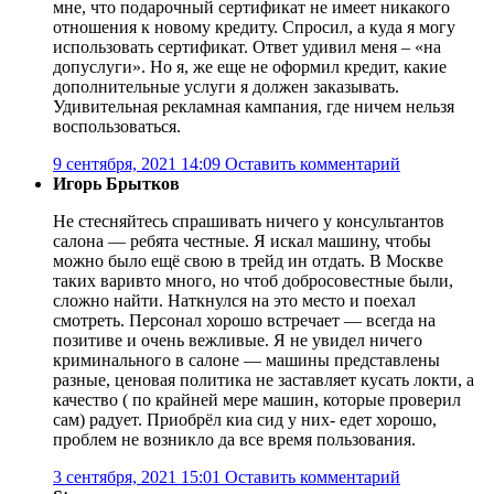
мне, что подарочный сертификат не имеет никакого
отношения к новому кредиту. Спросил, а куда я могу
использовать сертификат. Ответ удивил меня – «на
допуслуги». Но я, же еще не оформил кредит, какие
дополнительные услуги я должен заказывать.
Удивительная рекламная кампания, где ничем нельзя
воспользоваться.
9 сентября, 2021 14:09
Оставить комментарий
Игорь Брытков
Не стесняйтесь спрашивать ничего у консультантов
салона — ребята честные. Я искал машину, чтобы
можно было ещё свою в трейд ин отдать. В Москве
таких варивто много, но чтоб добросовестные были,
сложно найти. Наткнулся на это место и поехал
смотреть. Персонал хорошо встречает — всегда на
позитиве и очень вежливые. Я не увидел ничего
криминального в салоне — машины представлены
разные, ценовая политика не заставляет кусать локти, а
качество ( по крайней мере машин, которые проверил
сам) радует. Приобрёл киа сид у них- едет хорошо,
проблем не возникло да все время пользования.
3 сентября, 2021 15:01
Оставить комментарий