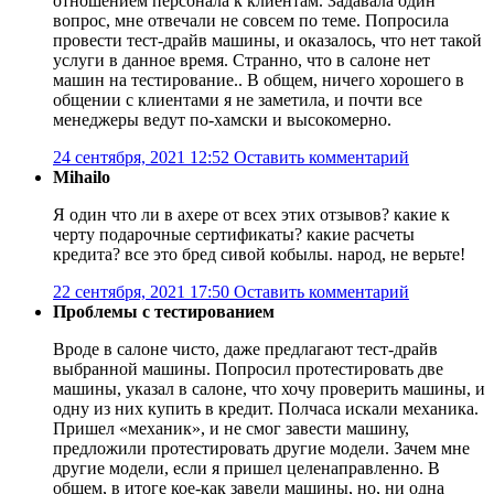
отношением персонала к клиентам. Задавала один
вопрос, мне отвечали не совсем по теме. Попросила
провести тест-драйв машины, и оказалось, что нет такой
услуги в данное время. Странно, что в салоне нет
машин на тестирование.. В общем, ничего хорошего в
общении с клиентами я не заметила, и почти все
менеджеры ведут по-хамски и высокомерно.
24 сентября, 2021 12:52
Оставить комментарий
Mihailo
Я один что ли в ахере от всех этих отзывов? какие к
черту подарочные сертификаты? какие расчеты
кредита? все это бред сивой кобылы. народ, не верьте!
22 сентября, 2021 17:50
Оставить комментарий
Проблемы с тестированием
Вроде в салоне чисто, даже предлагают тест-драйв
выбранной машины. Попросил протестировать две
машины, указал в салоне, что хочу проверить машины, и
одну из них купить в кредит. Полчаса искали механика.
Пришел «механик», и не смог завести машину,
предложили протестировать другие модели. Зачем мне
другие модели, если я пришел целенаправленно. В
общем, в итоге кое-как завели машины, но, ни одна