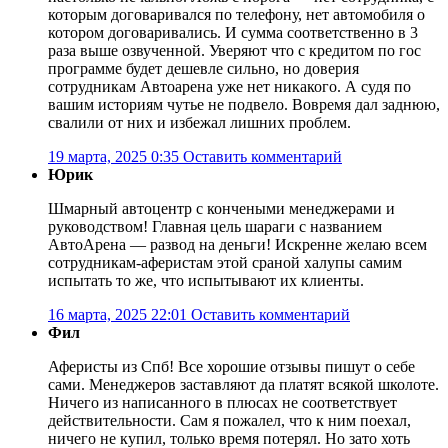
которым договаривался по телефону, нет автомобиля о
котором договаривались. И сумма соответственно в 3
раза выше озвученной. Уверяют что с кредитом по гос
программе будет дешевле сильно, но доверия
сотрудникам Автоарена уже нет никакого. А судя по
вашим историям чутье не подвело. Вовремя дал заднюю,
свалили от них и избежал лишних проблем.
19 марта, 2025 0:35
Оставить комментарий
Юрик
Шмарный автоцентр с кончеными менеджерами и
руководством! Главная цель шараги с названием
АвтоАрена — развод на деньги! Искренне желаю всем
сотрудникам-аферистам этой сраной халупы самим
испытать то же, что испытывают их клиенты.
16 марта, 2025 22:01
Оставить комментарий
Фил
Аферисты из Спб! Все хорошие отзывы пишут о себе
сами. Менеджеров заставляют да платят всякой школоте.
Ничего из написанного в плюсах не соответствует
действительности. Сам я пожалел, что к ним поехал,
ничего не купил, только время потерял. Но зато хоть