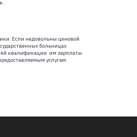
ь.
рики. Если недовольны ценовой
государственных больницах
йшей квалификации. им зарплаты
 предоставляемым услугам.