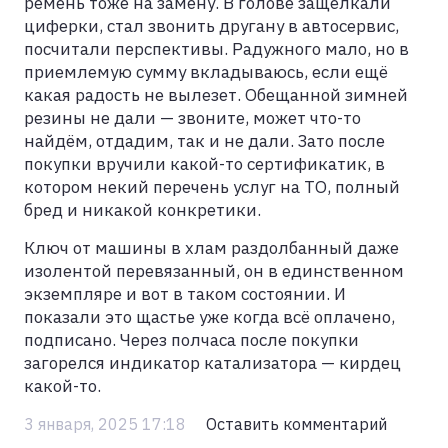
ремень тоже на замену. В голове защёлкали
циферки, стал звонить другану в автосервис,
посчитали перспективы. Радужного мало, но в
приемлемую сумму вкладываюсь, если ещё
какая радость не вылезет. Обещанной зимней
резины не дали — звоните, может что-то
найдём, отдадим, так и не дали. Зато после
покупки вручили какой-то сертификатик, в
котором некий перечень услуг на ТО, полный
бред и никакой конкретики.
Ключ от машины в хлам раздолбанный даже
изолентой перевязанный, он в единственном
экземпляре и вот в таком состоянии. И
показали это щастье уже когда всё оплачено,
подписано. Через полчаса после покупки
загорелся индикатор катализатора — кирдец
какой-то.
3 января, 2025 17:18
Оставить комментарий