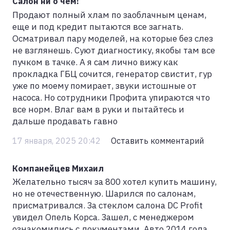
Салон ни о чем!
Продают полный хлам по заоблачным ценам,
еще и под кредит пытаются все загнать.
Осматривал пару моделей, на которые без слез
не взглянешь. Суют диагностику, якобы там все
пучком в тачке. А я сам лично вижу как
прокладка ГБЦ сочится, генератор свистит, гур
уже по моему помирает, звуки истошные от
насоса. Но сотрудники Профита упираются что
все норм. Влаг вам в руки и пытайтесь и
дальше продавать гавно
17 января, 2025 20:42
Оставить комментарий
Компанейцев Михаил
Желательно тысяч за 800 хотел купить машину,
но не отечественную. Шарился по салонам,
присматривался. За стеклом салона DC Profit
увидел Опель Корса. Зашел, с менеджером
ознакомились с документами. Авто 2014 года,