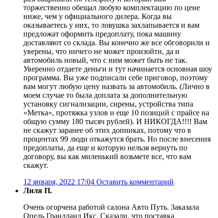
торжественно обещал любую комплектацию по цене
ниже, чем у официального дилера. Когда вы
оказываетесь у них, то ловушка захлапывается и вам
предложат оформить предоплату, пока машину
доставляют со склада. Вы конечно же все обговорили и
уверены, что ничего не может произойти, да и
автомобиль новый, что с ним может быть не так.
Уверенно отдаете деньги и тут начинается основная шоу
программа. Вы уже подписали себе приговор, поэтому
вам могут любую цену назвать за автомобиль. (Лично в
моем случае то была доплата за дополнительную
установку сигнализации, сирены, устройства типа
«Метка», протяжка узлов и еще 10 позиций с прайсе на
общую сумму 180 тысяч рублей). И НИКОГДА!!!! Вам
не скажут заранее об этих допниках, потому что в
процентах 99 люди откажутся брать. Но после внесения
предоплаты, да еще и которую нельзя вернуть по
договору, вы как миленький возьмете все, что вам
скажут.
12 января, 2022 17:04
Оставить комментарий
Лиля П.
Очень огорчена работой салона Авто Путь. Заказала
Опель Грандланд Икс. Сказали, что поставка