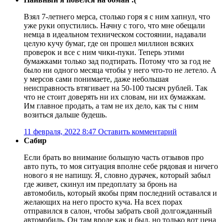
Взял 7-летнего мерса, столько горя я с ним хапнул, что
уже руки опустились. Начну с того, что мне обещали
немца в идеальном техническом состоянии, надавали
целую кучу бумаг, где он прошел миллион всяких
проверок и все с ним чики-пуки. Теперь этими
бумажками только зад подтирать. Потому что за год не
было ни одного месяца чтобы у него что-то не летело. А
у мерсов сами понимаете, даже небольшая
неисправность втягивает на 50-100 тысяч рублей. Так
что не стоит доверять ни их словам, ни их бумажкам.
Им главное продать, а там не их дело, как ты с ним
возиться дальше будешь.
11 февраля, 2022 8:47
Оставить комментарий
Сабир
Если брать во внимание большую часть отзывов про
авто путь, то моя ситуация вполне себе рядовая и ничего
нового я не напишу. Я, словно дурачек, который забыл
где живет, скинул им предоплату за бронь на
автомобиль, который якобы прям последний оставался и
желающих на него просто куча. На всех порах
отправился в салон, чтобы забрать свой долгожданный
автомобиль. Он там вроде как и был, но только вот цена