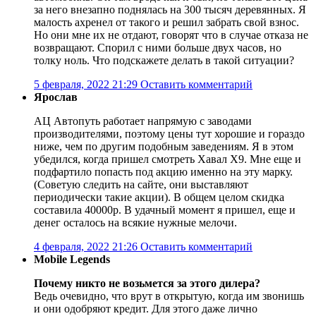
за него внезапно поднялась на 300 тысяч деревянных. Я
малость ахренел от такого и решил забрать свой взнос.
Но они мне их не отдают, говорят что в случае отказа не
возвращают. Спорил с ними больше двух часов, но
толку ноль. Что подскажете делать в такой ситуации?
5 февраля, 2022 21:29
Оставить комментарий
Ярослав
АЦ Автопуть работает напрямую с заводами
производителями, поэтому цены тут хорошие и гораздо
ниже, чем по другим подобным заведениям. Я в этом
убедился, когда пришел смотреть Хавал Х9. Мне еще и
подфартило попасть под акцию именно на эту марку.
(Советую следить на сайте, они выставляют
периодически такие акции). В общем целом скидка
составила 40000р. В удачный момент я пришел, еще и
денег осталось на всякие нужные мелочи.
4 февраля, 2022 21:26
Оставить комментарий
Mobile Legends
Почему никто не возьмется за этого дилера?
Ведь очевидно, что врут в открытую, когда им звонишь
и они одобряют кредит. Для этого даже лично