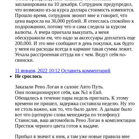
запланирована на 10 декабря. Сотрудник предупредил,
что возможно из-за курса доллара стоимость изменится.
Прошло время, сотрудник звонит мне и говорит, что
цена выросла на 36,000 рублей. Я отнеслась спокойно к
подорожанию, потому что и сама следила за курсом
валюты. А вчера приехала выкупать, а меня
обескуражили ем, что надо за аксессуары доплатить еще
200,000. И это мне сообщают в день покупки, как будто
у меня на расходы всегда в кармане такая сумма лежит.
Уехала расстроенная оттуда ни с чем. Ведут себя по-
свински.
11 января, 2022 10:12
Оставить комментарий
Не срослось
Заказали Рено Логан в салоне Авто Путь.
Они позиционируют себя, как №1 в Екб.
Обещались в течение пары недель пригнать. К этому
времени не пришел, задержка составила неделю. Ну это
не столь важно, как то, что было далее. А дальше было
вот что (цитирую слова менеджера по телефону):
Станислав, ваш автомобиль Рено Логан в комплектации
Престиж черного цвета готов к выдаче.
Прибыл я значит к ним, а там уже новые правила мне