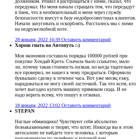
должником. Решил я распрощаться с ними, сказал, что
передумал. Но меня начали стращать тем, что передадут
в банк, что я необязательный и меня через службу
безопасности внесут в базу недобросовестных клиентов.
Начали запугивать и оскорблять. Расстались мы с ними
на недружелюбной ноте.
28 января, 2022 16:39
Оставить комментарий
Хорош гнать на Автопуть :-)
Моя экономия составила порядка 100000 рублей при
покупке Хендай Крета. Сначала было ссыкатно, мало
ли, почему такая стоимость низкая, но когда тщательно
все проверил, не нашел к чему придраться. Оформили
буквально сделку в течение часа. Вот уже месяц езжу,
нарадоваться не могу своей ласточкой. Так что всем, кто
хочет выгодно купить машину прямиком сюда. И не
надо верить всему, что пишут в отзывах.
18 января, 2022 13:02
Оставить комментарий
STEPAN
Наглые обманщики! Чувствуют себя абсолютно
безнаказанными и творят, что хотят. Никогда вы в этом
автосалоне не найдете того человека, с которым
разговаривали по телефону и который вам