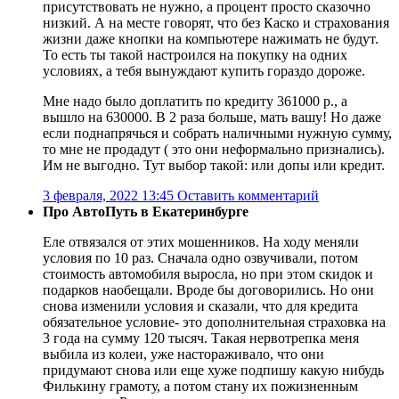
присутствовать не нужно, а процент просто сказочно
низкий. А на месте говорят, что без Каско и страхования
жизни даже кнопки на компьютере нажимать не будут.
То есть ты такой настроился на покупку на одних
условиях, а тебя вынуждают купить гораздо дороже.
Мне надо было доплатить по кредиту 361000 р., а
вышло на 630000. В 2 раза больше, мать вашу! Но даже
если поднапрячься и собрать наличными нужную сумму,
то мне не продадут ( это они неформально признались).
Им не выгодно. Тут выбор такой: или допы или кредит.
3 февраля, 2022 13:45
Оставить комментарий
Про АвтоПуть в Екатеринбурге
Еле отвязался от этих мошенников. На ходу меняли
условия по 10 раз. Сначала одно озвучивали, потом
стоимость автомобиля выросла, но при этом скидок и
подарков наобещали. Вроде бы договорились. Но они
снова изменили условия и сказали, что для кредита
обязательное условие- это дополнительная страховка на
3 года на сумму 120 тысяч. Такая нервотрепка меня
выбила из колеи, уже настораживало, что они
придумают снова или еще хуже подпишу какую нибудь
Филькину грамоту, а потом стану их пожизненным