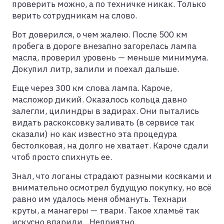
проверить можно, а по техничке никак. Только
верить сотрудникам на слово.
Вот доверился, о чем жалею. После 500 км
пробега в дороге внезапно загорелась лампа
масла, проверил уровень — меньше минимума.
Докупил литр, залили и поехал дальше.
Еще через 300 км слова лампа. Кароче,
масложор дикий. Оказалось кольца давно
залегли, цилиндры в задирах. Они пытались
видать раскоксовку заливать (в сервисе так
сказали) но как известно эта процедура
бестолковая, на долго не хватает. Кароче сдали
чтоб просто спихнуть ее.
Знал, что логаны страдают разными косяками и
внимательно осмотрел будущую покупку, но всё
равно им удалось меня обмануть. Технари
круты, а манагеры — твари. Такое хламьё так
искусно впарили…Неприятно.